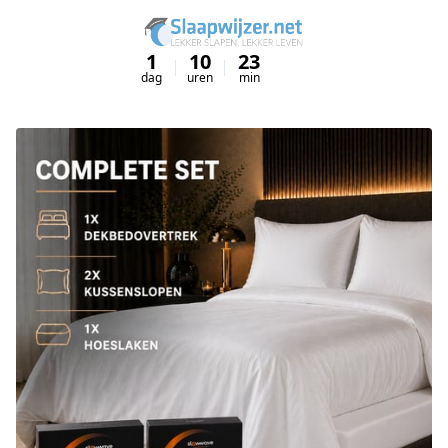
1
10
23
50
dag
uren
min
sec