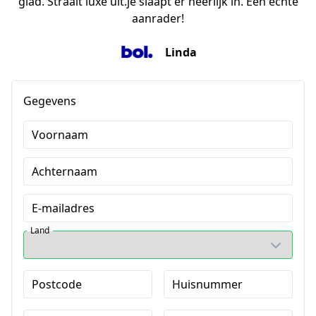
glad. Straalt luxe uit.je slaapt er heerlijk in. Een echte
aanrader!
Linda
Gegevens
Voornaam
Achternaam
E-mailadres
Land
Postcode
Huisnummer