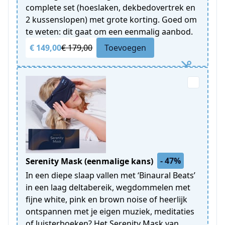
complete set (hoeslaken, dekbedovertrek en
2 kussenslopen) met grote korting. Goed om
te weten: dit gaat om een eenmalig aanbod.
€ 149,00
€ 179,00
Toevoegen
- 47%
Serenity Mask (eenmalige kans)
In een diepe slaap vallen met ‘Binaural Beats’
in een laag deltabereik, wegdommelen met
fijne white, pink en brown noise of heerlijk
ontspannen met je eigen muziek, meditaties
of luisterboeken? Het Serenity Mask van