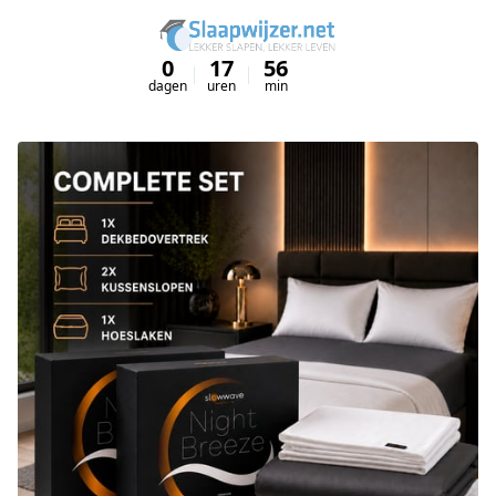
0
17
56
26
dagen
uren
min
sec