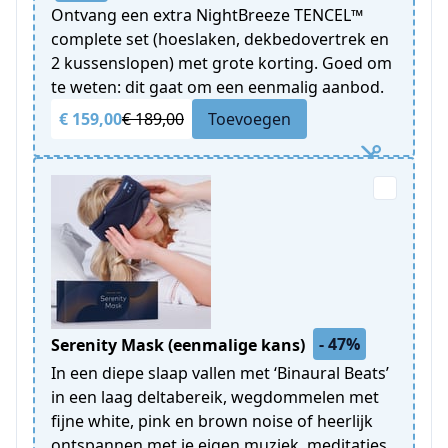
Ontvang een extra NightBreeze TENCEL™
complete set (hoeslaken, dekbedovertrek en
2 kussenslopen) met grote korting. Goed om
te weten: dit gaat om een eenmalig aanbod.
€ 159,00
€ 189,00
Toevoegen
- 47%
Serenity Mask (eenmalige kans)
In een diepe slaap vallen met ‘Binaural Beats’
in een laag deltabereik, wegdommelen met
fijne white, pink en brown noise of heerlijk
ontspannen met je eigen muziek, meditaties